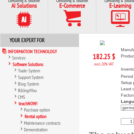
Consulting & Solution
Consulting & Solution
Consulting & Soluti
AI Solutions
E-Commerce
E-Learning
YOUR EXPERT FOR
Manufa
INFORMATION TECHNOLOGY
182.25 $
Produ
Services
Software Solutions
excl. 20% VAT
Invent
Trade-System
Period
Support System
Setup 
Blog-System
Least c
Billing4You
Factur
CMS
Langu
teachNOW!
Purchase option
Rental option
Maintenance contracts
Demonstration