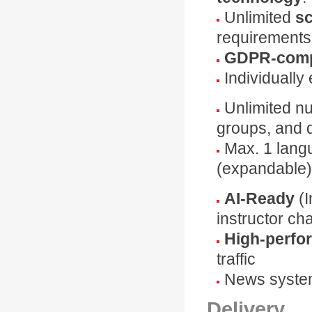
Unlimited
sc
requirements
GDPR-comp
Individuall
Unlimited n
groups, and
Max. 1 lang
(expandable)
AI-Ready
(I
instructor cha
High-perfo
traffic
News system
Delivery