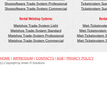
Shopsoftware Trade-System Professional
Ticketsystem Sup
Shopsoftware Trade-System Commercial
Ticketsystem Su
Rental Webshop Systems:
Renta
Mietshop Trade-System Light
Miet-Ticketsyst
Mietshop Trade-System Standard
Miet-Ticketsyste
Mietshop Trade-System Professional
Miet-Ticketsystem 
Mietshop Trade-System Commercial
Miet-Ticketsystem
HOME
|
IMPRESSUM
|
CONTACTS
|
AGB
|
PRIVACY POLICY
(c) Copyright by Irmler IT-Solutions