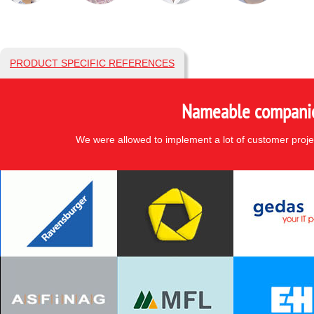
PRODUCT SPECIFIC REFERENCES
Nameable companies
We were allowed to implement a lot of customer proje