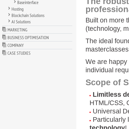
The robust
Baseinterface
profession
Hosting
Blockchain Solutions
Built on more 
AI Solutions
(technology, m
MARKETING
BUSINESS OPTIMISATION
The ideal foun
COMPANY
masterclasses
CASE STUDIES
We are happy t
individual req
Scope of S
Limitless d
HTML/CSS, C
Universal D
Particularly
technology
!